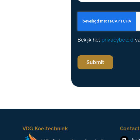
Bekijk het
privacybeleid
v
Submit
VDG Koeltechniek
Contact